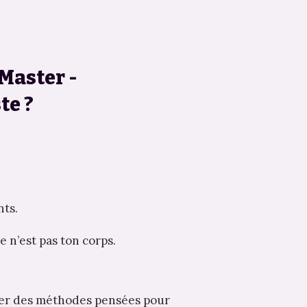
Master -
te ?
nts.
e n’est pas ton corps.
uer des méthodes pensées pour 