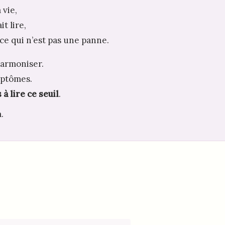
 vie,
it lire,
 ce qui n’est pas une panne.
harmoniser.
mptômes.
à lire ce seuil
.
.