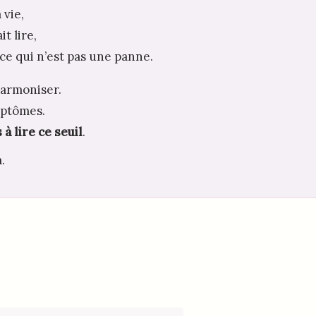
 vie,
it lire,
 ce qui n’est pas une panne.
harmoniser.
mptômes.
à lire ce seuil
.
.