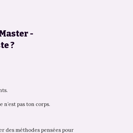
Master -
te ?
nts.
e n’est pas ton corps.
uer des méthodes pensées pour 